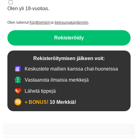
Olen yli 18-vuotias.
Olen lukenut
Käyttöehdot
ja
tietosuojakäytännön
.
Rekisteröidy
Rekisteröitymisen jälkeen voit:
Keskustele mallien kanssa chat-huoneissa
Vastaanota ilmaisia merkkejä
Lähetä tippejä
+ BONUS!
10 Merkkiä!
18+ teinejä