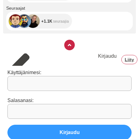
+1.1K
Seuraajat
+1.1K
seuraajia
Kirjaudu
Liity
Käyttäjänimesi:
Salasanasi:
Kirjaudu