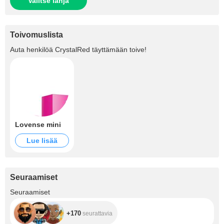
Valitse lahja
Toivomuslista
Auta henkilöä
CrystalRed
täyttämään toive!
Lovense mini
Lue lisää
Seuraamiset
+170
Seuraamiset
+170
seurattavia