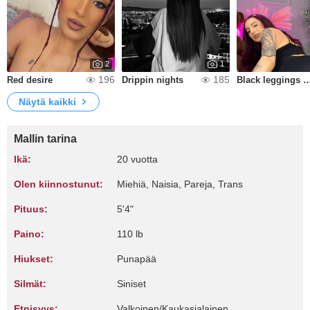
2
1
196
185
Red desire
Drippin nights
Black leggings and perfec
Näytä kaikki
Mallin tarina
Ikä:
20 vuotta
Olen kiinnostunut:
Miehiä, Naisia, Pareja, Trans
Pituus:
5'4"
Paino:
110 lb
Hiukset:
Punapää
Silmät:
Siniset
Etnisyys:
Valkoinen/Kaukasialainen