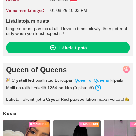
Viimeinen lähetys:
01.08.26 10:03 PM
Lisätietoja minusta
Lingerie or no panties at all, I love to tease slowly..then get real
dirty when you least expect it !
Lähetä tippiä
Queen of Queens
CrystalRed
osallistuu Euroopan
Queen of Queens
kilpailu.
Malli on tällä hetkellä
1254 paikka
(0 pistettä).
Lähetä Tokenit, jotta
CrystalRed
pääsee lähemmäksi
voittoa!
Kuvia
ILMAISEKSI
ILMAISEKSI
IL