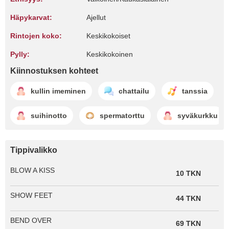
Häpykarvat:
Ajellut
Rintojen koko:
Keskikokoiset
Pylly:
Keskikokoinen
Kiinnostuksen kohteet
kullin imeminen
chattailu
tanssia
suihinotto
spermatorttu
syväkurkku
Tippivalikko
BLOW A KISS
10 TKN
SHOW FEET
44 TKN
BEND OVER
69 TKN